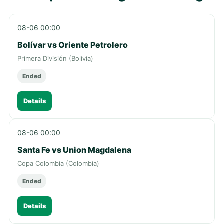
08-06 00:00
Bolívar vs Oriente Petrolero
Primera División (Bolivia)
Ended
Details
08-06 00:00
Santa Fe vs Union Magdalena
Copa Colombia (Colombia)
Ended
Details