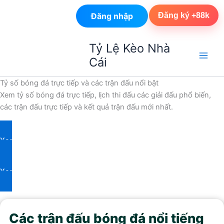
Đăng nhập
Đăng ký +88k
Nhảy
Tỷ Lệ Kèo Nhà
tới
Cái
nội
dung
Tỷ số bóng đá trực tiếp và các trận đấu nổi bật
Xem tỷ số bóng đá trực tiếp, lịch thi đấu các giải đấu phổ biến,
các trận đấu trực tiếp và kết quả trận đấu mới nhất.
Xem các sự kiện trực tiếp
Xem lịch trình hôm nay
Các trận đấu bóng đá nổi tiếng