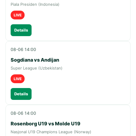
Piala Presiden (Indonesia)
LIVE
Details
08-06 14:00
Sogdiana vs Andijan
Super League (Uzbekistan)
LIVE
Details
08-06 14:00
Rosenborg U19 vs Molde U19
Nasjonal U19 Champions League (Norway)