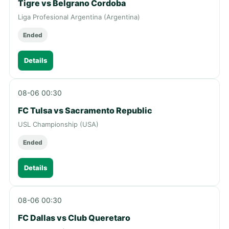
Tigre vs Belgrano Cordoba
Liga Profesional Argentina (Argentina)
Ended
Details
08-06 00:30
FC Tulsa vs Sacramento Republic
USL Championship (USA)
Ended
Details
08-06 00:30
FC Dallas vs Club Queretaro