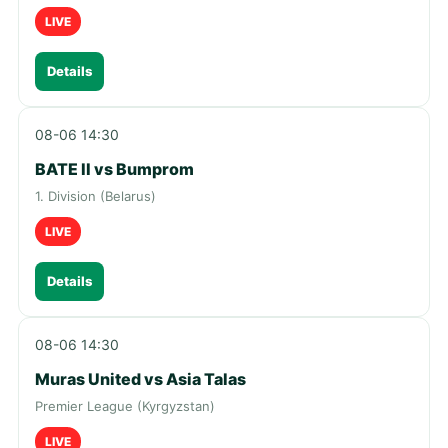
LIVE
Details
08-06 14:30
BATE II vs Bumprom
1. Division (Belarus)
LIVE
Details
08-06 14:30
Muras United vs Asia Talas
Premier League (Kyrgyzstan)
LIVE